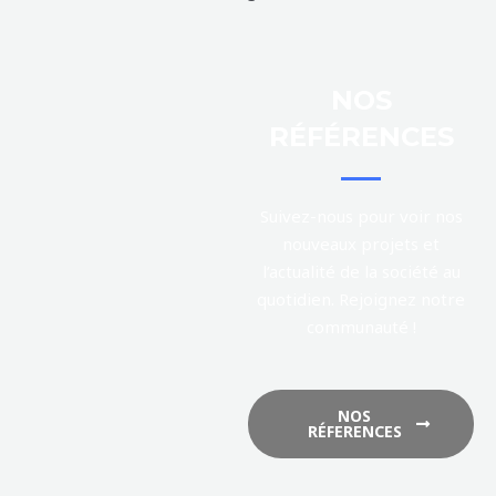
NOS
RÉFÉRENCES
Suivez-nous pour voir nos
nouveaux projets et
l’actualité de la société au
quotidien. Rejoignez notre
communauté !
NOS
RÉFERENCES