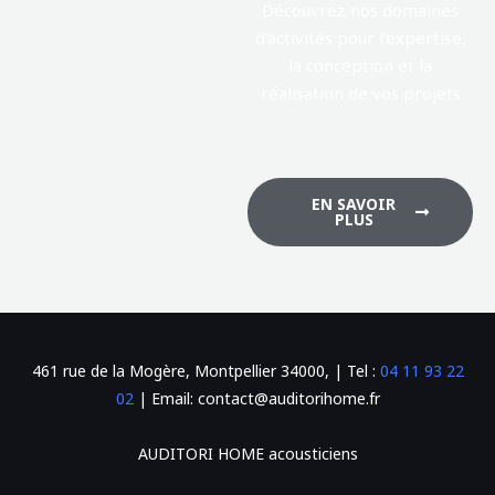
Découvrez nos domaines
d’activités pour l’expertise,
la conception et la
réalisation de vos projets
EN SAVOIR
PLUS
461 rue de la Mogère, Montpellier 34000, | Tel :
04 11 93 22
02
| Email: contact@auditorihome.fr
AUDITORI HOME acousticiens